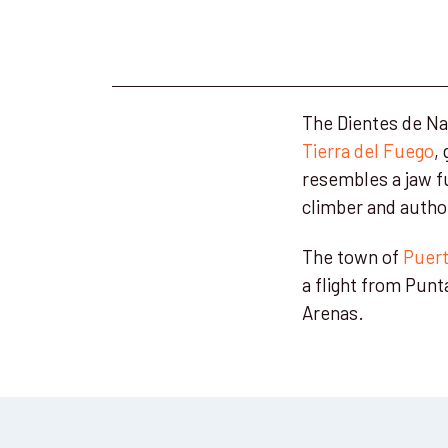
The Dientes de Nav
Tierra del Fuego
,
resembles a jaw ful
climber and autho
The town of
Puert
a flight from Punt
Arenas.